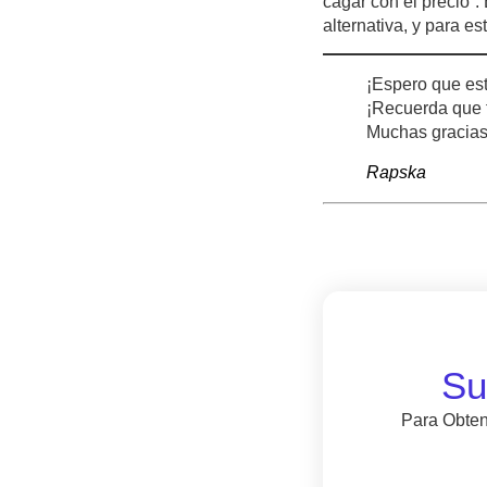
cagar con el precio”.
alternativa, y para e
¡Espero que est
¡Recuerda que 
Muchas gracias 
Rapska
Su
Para Obten