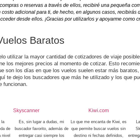
i compras o reservas a través de ellos, recibiré una pequeña com
 costo adicional para ti, de hecho, en algunos casos, recibirás
acceder desde ellos. ¡Gracias por utilizarlos y apoyarme como c
Vuelos Baratos
o utilizar la mayor cantidad de cotizadores de viaje posibles
iene los mejores precios al momento de cotizar. Esto recomi
ue son los días en que los vuelos suelen estar más baratos
uí te dejo los buscadores que más he utilizado y los que 
e funcionan.
Skyscanner
Kiwi.com
 la
Es, sin lugar a dudas, mi
Lo que me encanta de Kiwi, es
L
eda de
buscador favorito, además de
que permite buscar vuelos sin
Sk
 nivel
entregar casi siempre los
destino ni fechas definidos,
entreg