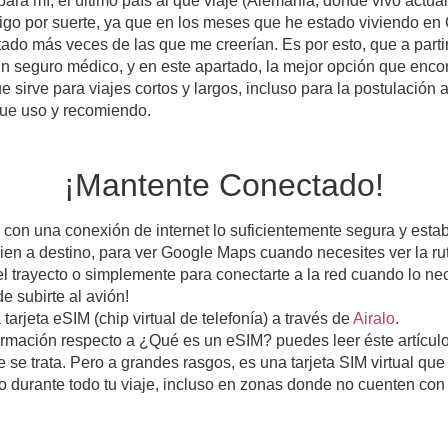
para mí, el último país al que viajé (Alemania, donde vivo actua
digo por suerte, ya que en los meses que he estado viviendo en
ado más veces de las que me creerían. Es por esto, que a parti
 un seguro médico, y en este apartado, la mejor opción que enc
e sirve para viajes cortos y largos, incluso para la postulación
que uso y recomiendo.
¡Mantente Conectado!
 con una conexión de internet lo suficientemente segura y establ
bien a destino, para ver Google Maps cuando necesites ver la rut
 trayecto o simplemente para conectarte a la red cuando lo nec
e subirte al avión!
tarjeta eSIM (chip virtual de telefonía) a través de
Airalo
.
ormación respecto a ¿Qué es un eSIM? puedes leer éste artículo
 se trata. Pero a grandes rasgos, es una tarjeta SIM virtual que 
 durante todo tu viaje, incluso en zonas donde no cuenten con