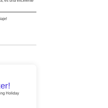
ifa, es una excelente
iaje!
er!
ing Holiday