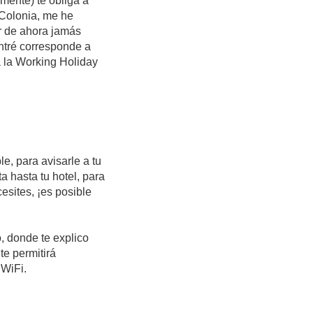
lmente) te obliga a
 Colonia, me he
r de ahora jamás
ontré corresponde a
 a la Working Holiday
e, para avisarle a tu
a hasta tu hotel, para
esites, ¡es posible
, donde te explico
te permitirá
 WiFi.