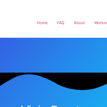
Home
FAQ
About
Workin