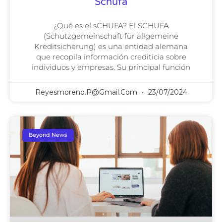
Schufa
¿Qué es el sCHUFA? El SCHUFA
(Schutzgemeinschaft für allgemeine
Kreditsicherung) es una entidad alemana
que recopila información crediticia sobre
individuos y empresas. Su principal función
Reyesmoreno.p@gmail.com
23/07/2024
Beyond News