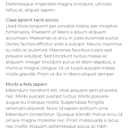
Pellentesque imperdiet magna tincidunt, ultricies
tellus at, aliquet sapien.
Class aptent taciti socios
Lkad litora torquent per conubia nostra, per inceptos
himenaeos. Praesent ut libero a ipsum aliquam
accumsan. Maecenas ut arcu in justo euismod auctor.
Donec facilisis efficitur ante a suscipit. Mauris maximus
eu odio ac euismod. Maecenas faucibus turpis sed
posuere volutpat. Sed tincidunt luctus massa ac
aliquam. Integer tincidunt purus et diam dapibus, a
rhoncus magna congue. Ut ut turpis suscipit massa
mollis gravida. Proin ut dui in libero aliquet semper.
Morbi a felis sapien
bibendum hendrerit elit, vitae posuere sem pharetra
nec. Morbi suscipit suscipit luctus. Morbi posuere
augue eu tristique mollis. Suspendisse fringilla
venenatis placerat. Nunc id sapien pretium urna
bibendum consectetur. Quisque blandit metus arcu, id
ornare magna molestie nec. Proin malesuada a lacus
nec mollis. Aliquam pellentesque purus ac nibh