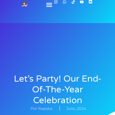
Working Holiday Alemania
Recursos Y Descargas
Let’s Party! Our End-
Of-The-Year
Celebration
Por Rapska.
Julio, 2024